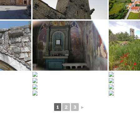
1
2
3
►