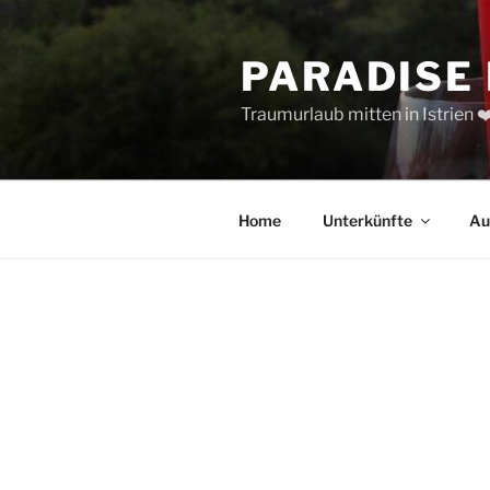
Zum
Inhalt
PARADISE
springen
Traumurlaub mitten in Istrien ❤
Home
Unterkünfte
Au