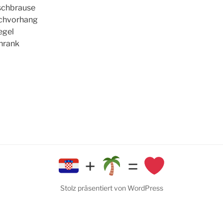
schbrause
schvorhang
egel
hrank
+
=
Stolz präsentiert von WordPress