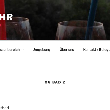
 HR
ssenbereich
Umgebung
Über uns
Kontakt / Beleg
OG BAD 2
htbad