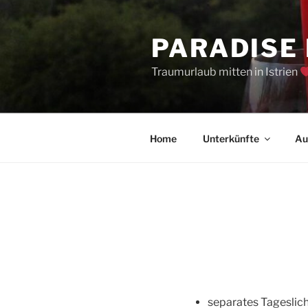
Zum
Inhalt
PARADISE
springen
Traumurlaub mitten in Istrien
Home
Unterkünfte
Au
separates Tageslic