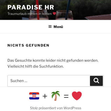
Zum
PARADISE HR
Inhalt
Traumurlaub mitten in Istrien
springen
Menü
NICHTS GEFUNDEN
Das Gesuchte konnte leider nicht gefunden werden.
Vielleicht hilft die Suchfunktion.
Suchen
Suche
nach:
+
=
Stolz präsentiert von WordPress